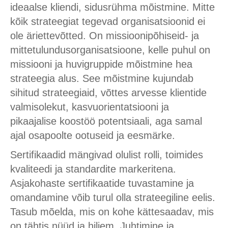
ideaalse kliendi, sidusrühma mõistmine. Mitte
kõik strateegiat tegevad organisatsioonid ei
ole äriettevõtted. On missioonipõhiseid- ja
mittetulundusorganisatsioone, kelle puhul on
missiooni ja huvigruppide mõistmine hea
strateegia alus. See mõistmine kujundab
sihitud strateegiaid, võttes arvesse klientide
valmisolekut, kasvuorientatsiooni ja
pikaajalise koostöö potentsiaali, aga samal
ajal osapoolte ootuseid ja eesmärke.
Sertifikaadid mängivad olulist rolli, toimides
kvaliteedi ja standardite markeritena.
Asjakohaste sertifikaatide tuvastamine ja
omandamine võib turul olla strateegiline eelis.
Tasub mõelda, mis on kohe kättesaadav, mis
on tähtis nüüd ja hiljem. Juhtimine ja