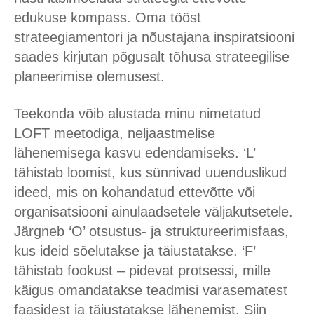
edukuse kompass. Oma tööst
strateegiamentori ja nõustajana inspiratsiooni
saades kirjutan põgusalt tõhusa strateegilise
planeerimise olemusest.
Teekonda võib alustada minu nimetatud
LOFT meetodiga, neljaastmelise
lähenemisega kasvu edendamiseks. ‘L’
tähistab loomist, kus sünnivad uuenduslikud
ideed, mis on kohandatud ettevõtte või
organisatsiooni ainulaadsetele väljakutsetele.
Järgneb ‘O’ otsustus- ja struktureerimisfaas,
kus ideid sõelutakse ja täiustatakse. ‘F’
tähistab fookust – pidevat protsessi, mille
käigus omandatakse teadmisi varasematest
faasidest ja täiustatakse lähenemist. Siin