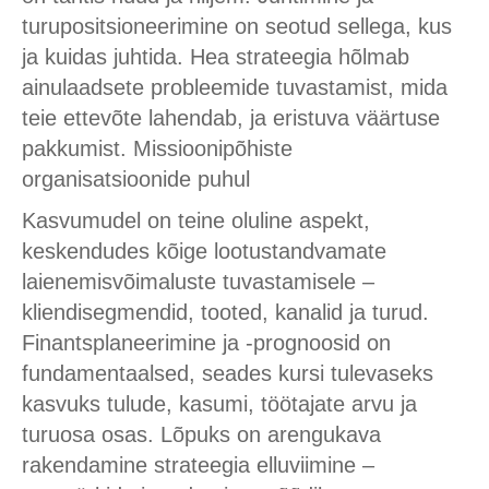
turupositsioneerimine on seotud sellega, kus
ja kuidas juhtida. Hea strateegia hõlmab
ainulaadsete probleemide tuvastamist, mida
teie ettevõte lahendab, ja eristuva väärtuse
pakkumist. Missioonipõhiste
organisatsioonide puhul
Kasvumudel on teine oluline aspekt,
keskendudes kõige lootustandvamate
laienemisvõimaluste tuvastamisele –
kliendisegmendid, tooted, kanalid ja turud.
Finantsplaneerimine ja -prognoosid on
fundamentaalsed, seades kursi tulevaseks
kasvuks tulude, kasumi, töötajate arvu ja
turuosa osas. Lõpuks on arengukava
rakendamine strateegia elluviimine –