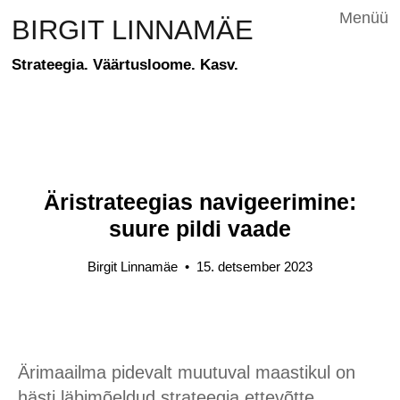
Menüü
BIRGIT LINNAMÄE
Strateegia. Väärtusloome. Kasv.
Äristrateegias navigeerimine:
suure pildi vaade
Birgit Linnamäe
•
15. detsember 2023
Ärimaailma pidevalt muutuval maastikul on
hästi läbimõeldud strateegia ettevõtte