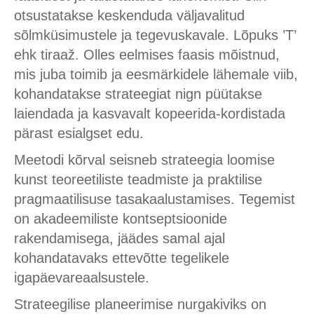
otsustatakse keskenduda väljavalitud
sõlmküsimustele ja tegevuskavale. Lõpuks ’T’
ehk tiraaž. Olles eelmises faasis mõistnud,
mis juba toimib ja eesmärkidele lähemale viib,
kohandatakse strateegiat nign püütakse
laiendada ja kasvavalt kopeerida-kordistada
pärast esialgset edu.
Meetodi kõrval seisneb strateegia loomise
kunst teoreetiliste teadmiste ja praktilise
pragmaatilisuse tasakaalustamises. Tegemist
on akadeemiliste kontseptsioonide
rakendamisega, jäädes samal ajal
kohandatavaks ettevõtte tegelikele
igapäevareaalsustele.
Strateegilise planeerimise nurgakiviks on