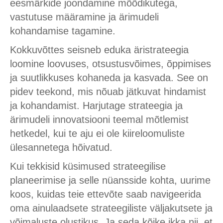
eesmärkide joondamine mõõdikutega,
vastutuse määramine ja ärimudeli
kohandamise tagamine.
Kokkuvõttes seisneb eduka äristrateegia
loomine loovuses, otsustusvõimes, õppimises
ja suutlikkuses kohaneda ja kasvada. See on
pidev teekond, mis nõuab jätkuvat hindamist
ja kohandamist. Harjutage strateegia ja
ärimudeli innovatsiooni teemal mõtlemist
hetkedel, kui te aju ei ole kiireloomuliste
ülesannetega hõivatud.
Kui tekkisid küsimused strateegilise
planeerimise ja selle nüansside kohta, uurime
koos, kuidas teie ettevõte saab navigeerida
oma ainulaadsete strateegiliste väljakutsete ja
võimaluste olustikus. Ja seda kõike ikka nii, et