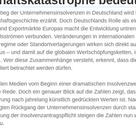
haftskatastrophe bedeu
tieg der Unternehmensinsolvenzen in Deutschland wird h
chaftsgeschichte erzählt. Doch Deutschlands Rolle als ei
 und Exportmärkte Europas macht die Entwicklung untren
sströmen verbunden. Veränderungen in internationalen L
lregime oder Standortverlagerungen wirken sich direkt a
 – und damit auf die globalen Wertschöpfungsketten, in
d. Wer diese Zusammenhänge versteht, erkennt, dass die
liert betrachtet werden dürfen.
vielen Medien vom Beginn einer dramatischen Insolvenzwel
 Rede. Doch ein genauer Blick auf die Zahlen zeigt, das
rung nach jahrelang künstlich gedrückten Werten ist. N
ten Rückgang der Unternehmensinsolvenzen durch staat
ung der Insolvenzantragspflicht steigen die Zahlen nun 
u.