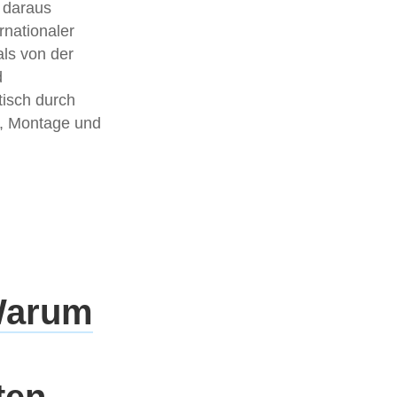
 daraus
rnationaler
ls von der
d
tisch durch
ik, Montage und
 Warum