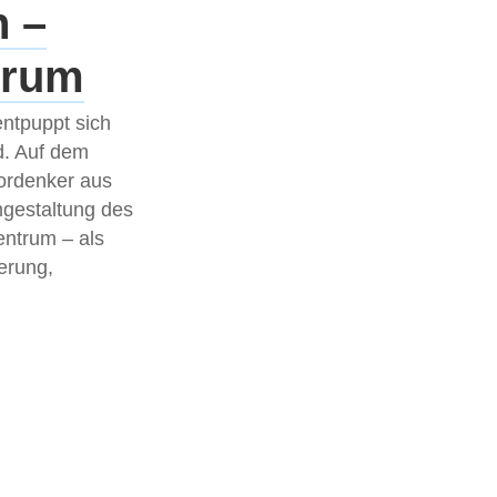
n –
orum
entpuppt sich
d. Auf dem
Vordenker aus
mgestaltung des
entrum – als
erung,