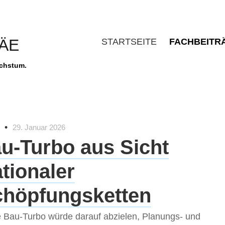
MÄE
STARTSEITE
FACHBEITR
achstum.
•
29. Januar 2026
u-Turbo aus Sicht
ationaler
chöpfungsketten
 Bau-Turbo würde darauf abzielen, Planungs- und