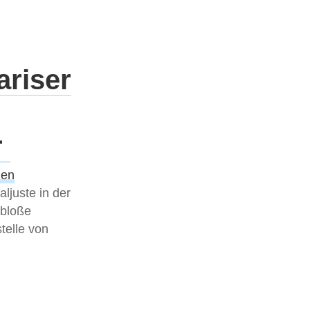
ariser
r
hen
ljuste in der
 bloße
telle von