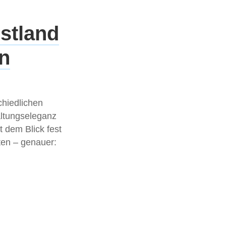
stland
en
chiedlichen
altungseleganz
t dem Blick fest
ten – genauer: