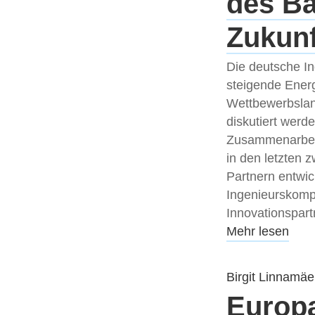
des Ba
Zukun
Die deutsche In
steigende Ener
Wettbewerbslan
diskutiert werd
Zusammenarbeit 
in den letzten 
Partnern entwic
Ingenieurskompe
Innovationspart
Mehr lesen
Birgit Linnamäe
Europa