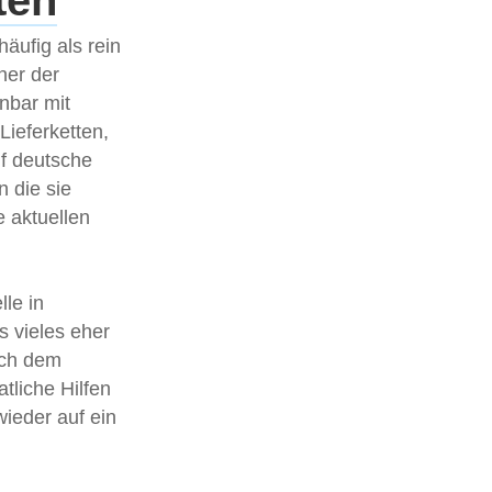
ten
äufig als rein
ner der
nbar mit
ieferketten,
uf deutsche
 die sie
 aktuellen
le in
s vieles eher
ach dem
liche Hilfen
wieder auf ein