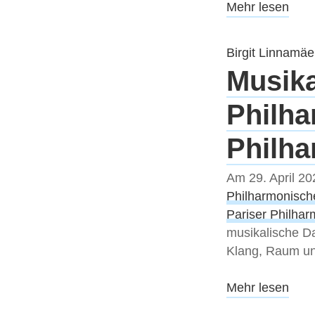
Mehr lesen
Birgit Linnamäe
Musika
Philha
Philh
Am 29. April 20
Philharmonisc
Pariser Philhar
musikalische Da
Klang, Raum und
Mehr lesen