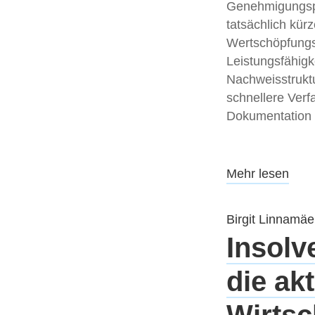
Genehmigungsp
tatsächlich kürz
Wertschöpfungs
Leistungsfähigk
Nachweisstrukt
schnellere Verf
Dokumentation 
Mehr lesen
Birgit Linnamäe
Insolv
die ak