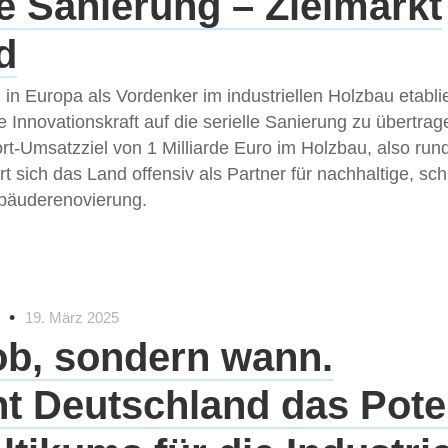
le Sanierung – Zielmarkt
d
 in Europa als Vordenker im industriellen Holzbau etablie
se Innovationskraft auf die serielle Sanierung zu übertra
rt-Umsatzziel von 1 Milliarde Euro im Holzbau, also run
rt sich das Land offensiv als Partner für nachhaltige, sch
ebäuderenovierung.
•
19. März 2025
ob, sondern wann.
t Deutschland das Pote