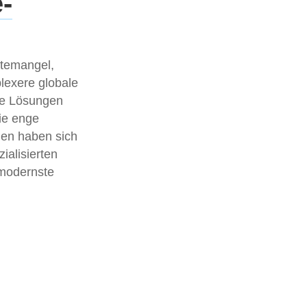
-
ftemangel,
lexere globale
le Lösungen
die enge
uen haben sich
ialisierten
 modernste