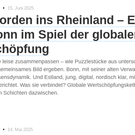
•
15. Juni 2025
rden ins Rheinland – E
nn im Spiel der global
chöpfung
ie leise zusammenpassen – wie Puzzlestücke aus unters
 gemeinsames Bild ergeben. Bonn, mit seiner alten Verw
nsdynamik. Und Estland, jung, digital, nordisch klar, mi
gerichtet. Was sie verbindet? Globale Wertschöpfungsket
en Schichten dazwischen.
•
14. Mai 2025