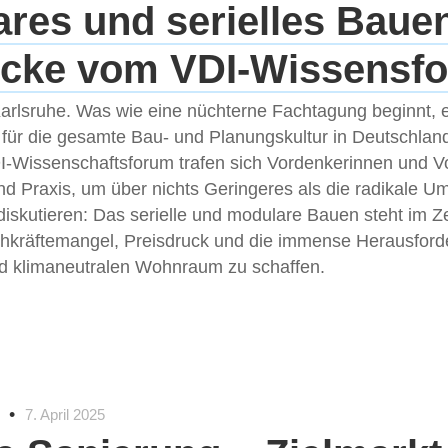
res und serielles Baue
ücke vom VDI-Wissensf
Karlsruhe. Was wie eine nüchterne Fachtagung beginnt, 
 für die gesamte Bau- und Planungskultur in Deutschlan
DI-Wissenschaftsforum trafen sich Vordenkerinnen und 
d Praxis, um über nichts Geringeres als die radikale U
skutieren: Das serielle und modulare Bauen steht im Z
chkräftemangel, Preisdruck und die immense Herausford
d klimaneutralen Wohnraum zu schaffen.
•
7. April 2025