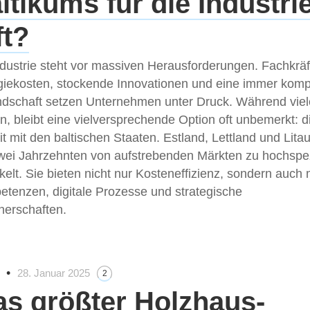
ltikums für die Industrie
ft?
dustrie steht vor massiven Herausforderungen. Fachkrä
giekosten, stockende Innovationen und eine immer komp
dschaft setzen Unternehmen unter Druck. Während vie
en, bleibt eine vielversprechende Option oft unbemerkt: 
mit den baltischen Staaten. Estland, Lettland und Lita
zwei Jahrzehnten von aufstrebenden Märkten zu hochspez
kelt. Sie bieten nicht nur Kosteneffizienz, sondern auch
tenzen, digitale Prozesse und strategische
nerschaften.
•
28. Januar 2025
2
s größter Holzhaus-