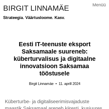
Menüü
BIRGIT LINNAMÄE
Strateegia. Väärtusloome. Kasv.
Eesti IT-teenuste eksport
Saksamaale suureneb:
küberturvalisus ja digitaalne
innovatsioon Saksamaa
tööstusele
Birgit Linnamäe
•
11. aprill 2024
Küberturbe- ja digitaliseerimisvajaduste
maastik Saksamaal areneb kiiresti, kusjuures