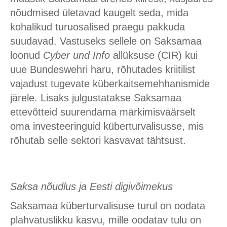
nõudmised ületavad kaugelt seda, mida
kohalikud turuosalised praegu pakkuda
suudavad. Vastuseks sellele on Saksamaa
loonud
Cyber und Info
allüksuse (CIR) kui
uue Bundeswehri haru, rõhutades kriitilist
vajadust tugevate küberkaitsemehhanismide
järele. Lisaks julgustatakse Saksamaa
ettevõtteid suurendama märkimisväärselt
oma investeeringuid küberturvalisusse, mis
rõhutab selle sektori kasvavat tähtsust.
Saksa nõudlus ja Eesti digivõimekus
Saksamaa küberturvalisuse turul on oodata
plahvatuslikku kasvu, mille oodatav tulu on