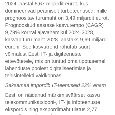
2024. aastal 6,67 miljardit eurot, kus
domineerivad peamiselt turbeteenused, mille
prognoositav turumaht on 3,49 miljardit eurot.
Prognoositud aastase kasvutempo (CAGR)
9,79% korrral ajavahemikul 2024-2028,
kasvab turu maht 2028. aastaks 9,69 miljardi
euroni. See kasvutrend rõhutab suurt
võimalust Eesti IT- ja digiteenuste
ettevõtetele, mis on tuntud oma tipptasemel
lahenduste poolest digitaliseerimise ja
tehisintellekti valdkonnas.
Saksamaa impordib
IT-teenuseid
22% enam
Eesti on näidanud märkimisväärset kasvu
telekommunikatsiooni-, IT- ja infoteenuste
ekspordis ning ekspordimaht ulatus 2,77