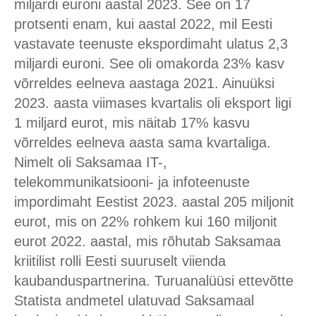
miljardi euroni aastal 2023. See on 17
protsenti enam, kui aastal 2022, mil Eesti
vastavate teenuste ekspordimaht ulatus 2,3
miljardi euroni. See oli omakorda 23% kasv
võrreldes eelneva aastaga 2021. Ainuüksi
2023. aasta viimases kvartalis oli eksport ligi
1 miljard eurot, mis näitab 17% kasvu
võrreldes eelneva aasta sama kvartaliga.
Nimelt oli Saksamaa IT-,
telekommunikatsiooni- ja infoteenuste
impordimaht Eestist 2023. aastal 205 miljonit
eurot, mis on 22% rohkem kui 160 miljonit
eurot 2022. aastal, mis rõhutab Saksamaa
kriitilist rolli Eesti suuruselt viienda
kaubanduspartnerina. Turuanalüüsi ettevõtte
Statista andmetel ulatuvad Saksamaal