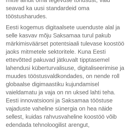
mitte ainult oma tegevuse tõhusust, vaid
seavad ka uusi standardeid oma
tööstusharudes.
Eesti kogemus digitaalsete uuenduste alal ja
selle kasvav mõju Saksamaa turul pakub
märkimisväärset potentsiaali tulevase koostöö
jaoks mitmetele sektoritele. Kuna Eesti
ettevõtted pakuvad jätkuvalt tipptasemel
lahendusi küberturvalisuse, digitaliseerimise ja
muudes tööstusvaldkondades, on nende roll
globaalse digimaastiku kujundamisel
vaieldamatu ja vaja on nn uksed lahti teha.
Eesti innovatsiooni ja Saksamaa tööstuse
vajaduste vaheline sünergia on hea näide
sellest, kuidas rahvusvaheline koostöö võib
edendada tehnoloogilist arengut,