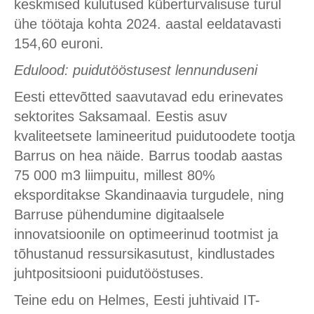
keskmised kulutused küberturvalisuse turul
ühe töötaja kohta 2024. aastal eeldatavasti
154,60 euroni.
Edulood: puidutööstusest lennunduseni
Eesti ettevõtted saavutavad edu erinevates
sektorites Saksamaal. Eestis asuv
kvaliteetsete lamineeritud puidutoodete tootja
Barrus on hea näide. Barrus toodab aastas
75 000 m3 liimpuitu, millest 80%
eksporditakse Skandinaavia turgudele, ning
Barruse pühendumine digitaalsele
innovatsioonile on optimeerinud tootmist ja
tõhustanud ressursikasutust, kindlustades
juhtpositsiooni puidutööstuses.
Teine edu on Helmes, Eesti juhtivaid IT-