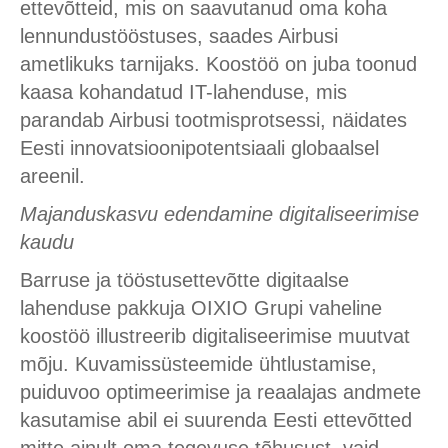
ettevõtteid, mis on saavutanud oma koha
lennundustööstuses, saades Airbusi
ametlikuks tarnijaks. Koostöö on juba toonud
kaasa kohandatud IT-lahenduse, mis
parandab Airbusi tootmisprotsessi, näidates
Eesti innovatsioonipotentsiaali globaalsel
areenil.
Majanduskasvu edendamine digitaliseerimise
kaudu
Barruse ja tööstusettevõtte digitaalse
lahenduse pakkuja OIXIO Grupi vaheline
koostöö illustreerib digitaliseerimise muutvat
mõju. Kuvamissüsteemide ühtlustamise,
puiduvoo optimeerimise ja reaalajas andmete
kasutamise abil ei suurenda Eesti ettevõtted