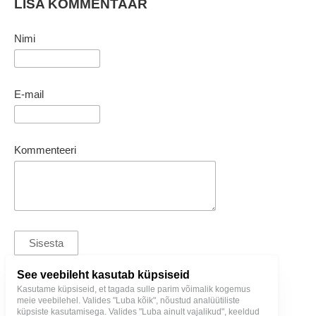
LISA KOMMENTAAR
Nimi
E-mail
Kommenteeri
See veebileht kasutab küpsiseid
Kasutame küpsiseid, et tagada sulle parim võimalik kogemus
T. + 372 5128000 |
bl@birgitlinnamae.com
meie veebilehel. Valides "Luba kõik", nõustud analüütiliste
küpsiste kasutamisega. Valides "Luba ainult vajalikud", keeldud