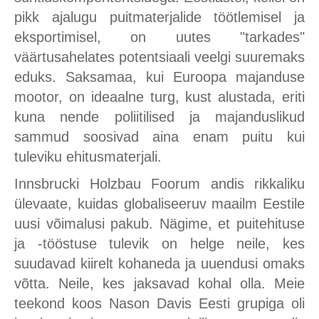
pikk ajalugu puitmaterjalide töötlemisel ja
eksportimisel, on uutes "tarkades"
väärtusahelates potentsiaali veelgi suuremaks
eduks. Saksamaa, kui Euroopa majanduse
mootor, on ideaalne turg, kust alustada, eriti
kuna nende poliitilised ja majanduslikud
sammud soosivad aina enam puitu kui
tuleviku ehitusmaterjali.
Innsbrucki Holzbau Foorum andis rikkaliku
ülevaate, kuidas globaliseeruv maailm Eestile
uusi võimalusi pakub. Nägime, et puitehituse
ja -tööstuse tulevik on helge neile, kes
suudavad kiirelt kohaneda ja uuendusi omaks
võtta. Neile, kes jaksavad kohal olla. Meie
teekond koos Nason Davis Eesti grupiga oli