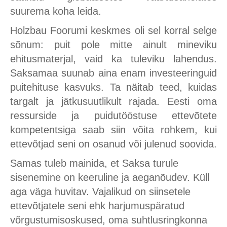
suurema koha leida.
Holzbau Foorumi keskmes oli sel korral selge
sõnum: puit pole mitte ainult mineviku
ehitusmaterjal, vaid ka tuleviku lahendus.
Saksamaa suunab aina enam investeeringuid
puitehituse kasvuks. Ta näitab teed, kuidas
targalt ja jätkusuutlikult rajada. Eesti oma
ressurside ja puidutööstuse ettevõtete
kompetentsiga saab siin võita rohkem, kui
ettevõtjad seni on osanud või julenud soovida.
Samas tuleb mainida, et Saksa turule
sisenemine on keeruline ja aeganõudev. Küll
aga väga huvitav. Vajalikud on siinsetele
ettevõtjatele seni ehk harjumuspäratud
võrgustumisoskused, oma suhtlusringkonna