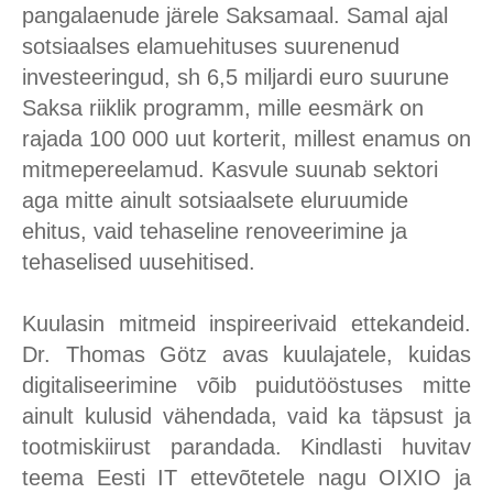
pangalaenude järele Saksamaal. Samal ajal
sotsiaalses elamuehituses suurenenud
investeeringud, sh 6,5 miljardi euro suurune
Saksa riiklik programm, mille eesmärk on
rajada 100 000 uut korterit, millest enamus on
mitmepereelamud. Kasvule suunab sektori
aga mitte ainult sotsiaalsete eluruumide
ehitus, vaid tehaseline renoveerimine ja
tehaselised uusehitised.
Kuulasin mitmeid inspireerivaid ettekandeid.
Dr. Thomas Götz avas kuulajatele, kuidas
digitaliseerimine võib puidutööstuses mitte
ainult kulusid vähendada, vaid ka täpsust ja
tootmiskiirust parandada. Kindlasti huvitav
teema Eesti IT ettevõtetele nagu OIXIO ja