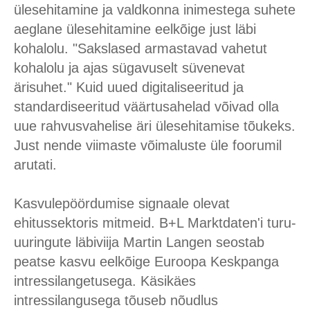
ülesehitamine ja valdkonna inimestega suhete
aeglane ülesehitamine eelkõige just läbi
kohalolu. "Sakslased armastavad vahetut
kohalolu ja ajas sügavuselt süvenevat
ärisuhet." Kuid uued digitaliseeritud ja
standardiseeritud väärtusahelad võivad olla
uue rahvusvahelise äri ülesehitamise tõukeks.
Just nende viimaste võimaluste üle foorumil
arutati.
Kasvulepöördumise signaale olevat
ehitussektoris mitmeid. B+L Marktdaten'i turu-
uuringute läbiviija Martin Langen seostab
peatse kasvu eelkõige Euroopa Keskpanga
intressilangetusega. Käsikäes
intressilangusega tõuseb nõudlus