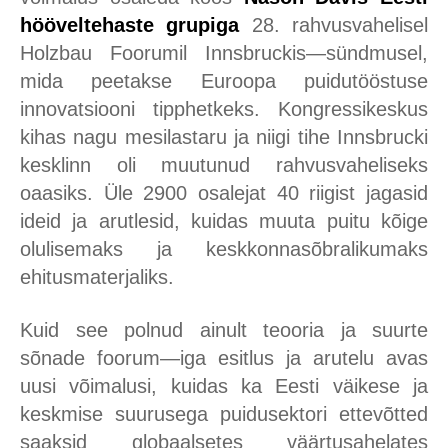
hööveltehaste grupiga
28. rahvusvahelisel
Holzbau Foorumil Innsbruckis—sündmusel,
mida peetakse Euroopa puidutööstuse
innovatsiooni tipphetkeks. Kongressikeskus
kihas nagu mesilastaru ja niigi tihe Innsbrucki
kesklinn oli muutunud rahvusvaheliseks
oaasiks. Üle 2900 osalejat 40 riigist jagasid
ideid ja arutlesid, kuidas muuta puitu kõige
olulisemaks ja keskkonnasõbralikumaks
ehitusmaterjaliks.
Kuid see polnud ainult teooria ja suurte
sõnade foorum—iga esitlus ja arutelu avas
uusi võimalusi, kuidas ka Eesti väikese ja
keskmise suurusega puidusektori ettevõtted
saaksid globaalsetes väärtusahelates