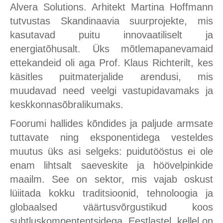
Alvera Solutions. Arhitekt Martina Hoffmann
tutvustas Skandinaavia suurprojekte, mis
kasutavad puitu innovaatiliselt ja
energiatõhusalt. Üks mõtlemapanevamaid
ettekandeid oli aga Prof. Klaus Richterilt, kes
käsitles puitmaterjalide arendusi, mis
muudavad need veelgi vastupidavamaks ja
keskkonnasõbralikumaks.
Foorumi hallides kõndides ja paljude armsate
tuttavate ning eksponentidega vesteldes
muutus üks asi selgeks: puidutööstus ei ole
enam lihtsalt saeveskite ja höövelpinkide
maailm. See on sektor, mis vajab oskust
lüiitada kokku traditsioonid, tehnoloogia ja
globaalsed väärtusvõrgustikud koos
suhtluskompententsidega. Eestlastel, kellel on