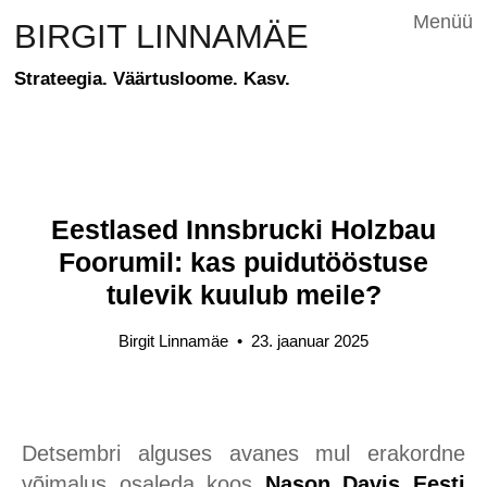
Menüü
BIRGIT LINNAMÄE
Strateegia. Väärtusloome. Kasv.
Eestlased Innsbrucki Holzbau
Foorumil: kas puidutööstuse
tulevik kuulub meile?
Birgit Linnamäe
•
23. jaanuar 2025
Detsembri alguses avanes mul erakordne
võimalus osaleda koos
Nason Davis Eesti