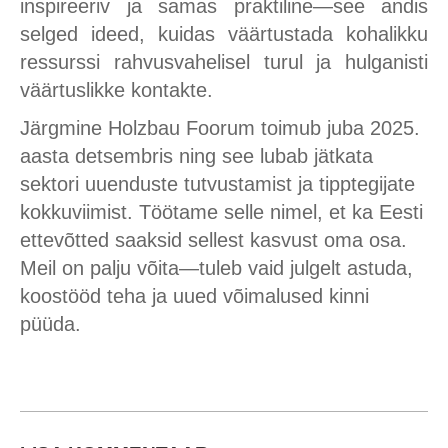
inspireeriv ja samas praktiline—see andis
selged ideed, kuidas väärtustada kohalikku
ressurssi rahvusvahelisel turul ja hulganisti
väärtuslikke kontakte.
Järgmine Holzbau Foorum toimub juba 2025.
aasta detsembris ning see lubab jätkata
sektori uuenduste tutvustamist ja tipptegijate
kokkuviimist. Töötame selle nimel, et ka Eesti
ettevõtted saaksid sellest kasvust oma osa.
Meil on palju võita—tuleb vaid julgelt astuda,
koostööd teha ja uued võimalused kinni
püüda.