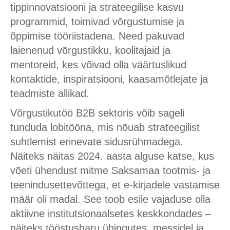
tippinnovatsiooni ja strateegilise kasvu
programmid, toimivad võrgustumise ja
õppimise tööriistadena. Need pakuvad
laienenud võrgustikku, koolitajaid ja
mentoreid, kes võivad olla väärtuslikud
kontaktide, inspiratsiooni, kaasamõtlejate ja
teadmiste allikad.
Võrgustikutöö B2B sektoris võib sageli
tunduda lobitööna, mis nõuab strateegilist
suhtlemist erinevate sidusrühmadega.
Näiteks näitas 2024. aasta alguse katse, kus
võeti ühendust mitme Saksamaa tootmis- ja
teenindusettevõttega, et e-kirjadele vastamise
määr oli madal. See toob esile vajaduse olla
aktiivne institutsionaalsetes keskkondades –
näiteks tööstusharu ühingutes, messidel ja