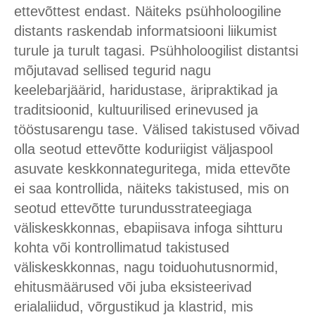
ettevõttest endast. Näiteks psühholoogiline
distants raskendab informatsiooni liikumist
turule ja turult tagasi. Psühholoogilist distantsi
mõjutavad sellised tegurid nagu
keelebarjäärid, haridustase, äripraktikad ja
traditsioonid, kultuurilised erinevused ja
tööstusarengu tase. Välised takistused võivad
olla seotud ettevõtte koduriigist väljaspool
asuvate keskkonnateguritega, mida ettevõte
ei saa kontrollida, näiteks takistused, mis on
seotud ettevõtte turundusstrateegiaga
väliskeskkonnas, ebapiisava infoga sihtturu
kohta või kontrollimatud takistused
väliskeskkonnas, nagu toiduohutusnormid,
ehitusmäärused või juba eksisteerivad
erialaliidud, võrgustikud ja klastrid, mis