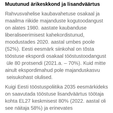
Muutunud ärikeskkond ja lisandväärtus
Rahvusvahelise kaubavahetuse osakaal ja
maailma riikide majanduste kogutoodangust
on alates 1980. aastate kaubanduse
liberaliseerimisest kahekordistunud,
moodustades 2020. aastal umbes poole
(52%). Eesti eesmärk siinkohal on tõsta
tööstuse ekspordi osakaal tööstustoodangust
üle 80 protsendi (2021.a. – 70%). Kuid mitte
ainult ekspordimahud pole majanduskasvu
seisukohast olulised.
Kuigi Eesti tööstuspoliitika 2035 eesmärkideks
on saavutada tööstuse lisandväärtus töötaja
kohta EL27 keskmisest 80% (2022. aastal oli
see näitaja 58%) ja erinevates