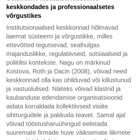
keskkondades ja professionaalsetes
võrgustikes
Institutsionaalsed keskkonnad hõlmavad
laiemat süsteemi ja võrgustikke, milles
ettevõtted tegutsevad, sealhulgas
majanduslikke, regulatiivseid, sotsiaalseid ja
poliitilisi kontekste. Nagu on märkinud
Kostova, Roth ja Dacin (2008), võivad need
keskkonnad olla kas ühilduvad või killustunud
ja vastuolulised. Näiteks võivad klastrid ja
kaubanduse edendamise organisatsioonid
aidata korraldada kollektiivseid visiite
sihtturgudele ja pakkuda teavet. Samal ajal
võivad tööstusharuühingud eelistada
suuremate firmade huve väiksemate liikmete