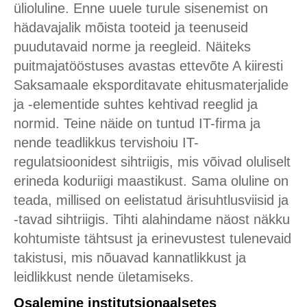
ülioluline. Enne uuele turule sisenemist on
hädavajalik mõista tooteid ja teenuseid
puudutavaid norme ja reegleid. Näiteks
puitmajatööstuses avastas ettevõte A kiiresti
Saksamaale eksporditavate ehitusmaterjalide
ja -elementide suhtes kehtivad reeglid ja
normid. Teine näide on tuntud IT-firma ja
nende teadlikkus tervishoiu IT-
regulatsioonidest sihtriigis, mis võivad oluliselt
erineda koduriigi maastikust. Sama oluline on
teada, millised on eelistatud ärisuhtlusviisid ja
-tavad sihtriigis. Tihti alahindame näost näkku
kohtumiste tähtsust ja erinevustest tulenevaid
takistusi, mis nõuavad kannatlikkust ja
leidlikkust nende ületamiseks.
Osalemine institutsionaalsetes