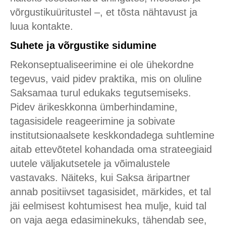
võrgustikuüritustel –, et tõsta nähtavust ja
luua kontakte.
Suhete ja võrgustike sidumine
Rekonseptualiseerimine ei ole ühekordne
tegevus, vaid pidev praktika, mis on oluline
Saksamaa turul edukaks tegutsemiseks.
Pidev ärikeskkonna ümberhindamine,
tagasisidele reageerimine ja sobivate
institutsionaalsete keskkondadega suhtlemine
aitab ettevõtetel kohandada oma strateegiaid
uutele väljakutsetele ja võimalustele
vastavaks. Näiteks, kui Saksa äripartner
annab positiivset tagasisidet, märkides, et tal
jäi eelmisest kohtumisest hea mulje, kuid tal
on vaja aega edasiminekuks, tähendab see,