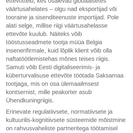
ettevõtteid, kes osalevad globaalsetes
väärtusahelates – olgu nad eksportijad või
tooraine ja sisenditeenuste importijad. Pole
alati selge, millise riigi väärtusahelasse
ettevõte kuulub. Näiteks võib
tööstusseadmete tootja müüa Belgia
insenerifirmale, kuid lõplik klient võib olla
naftatöötlemistehas mõnes teises riigis.
Samuti võib Eesti digitaliseerimis- ja
küberturvalisuse ettevõte töötada Saksamaa
tootjaga, mis on osa ülemaailmsest
kontsernist, mille peakorter asub
Ühendkuningriigis.
Erinevate regulatiivsete, normatiivsete ja
kultuurilis-kognitiivsete süsteemide mõistmine
on rahvusvaheliste partneritega töötamisel