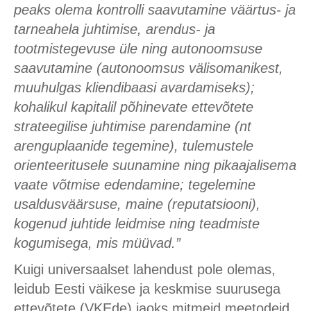
peaks olema kontrolli saavutamine väärtus- ja
tarneahela juhtimise, arendus- ja
tootmistegevuse üle ning autonoomsuse
saavutamine (autonoomsus välisomanikest,
muuhulgas kliendibaasi avardamiseks);
kohalikul kapitalil põhinevate ettevõtete
strateegilise juhtimise parendamine (nt
arenguplaanide tegemine), tulemustele
orienteeritusele suunamine ning pikaajalisema
vaate võtmise edendamine; tegelemine
usaldusväärsuse, maine (reputatsiooni),
kogenud juhtide leidmise ning teadmiste
kogumisega, mis müüvad.”
Kuigi universaalset lahendust pole olemas,
leidub Eesti väikese ja keskmise suurusega
ettevõtete (VKEde) jaoks mitmeid meetodeid