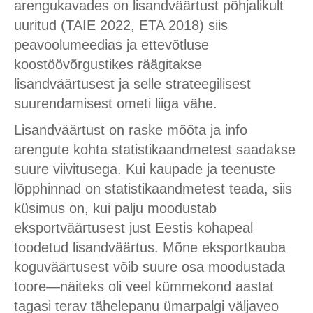
arengukavades on lisandväärtust põhjalikult
uuritud (TAIE 2022, ETA 2018) siis
peavoolumeedias ja ettevõtluse
koostöövõrgustikes räägitakse
lisandväärtusest ja selle strateegilisest
suurendamisest ometi liiga vähe.
Lisandväärtust on raske mõõta ja info
arengute kohta statistikaandmetest saadakse
suure viivitusega. Kui kaupade ja teenuste
lõpphinnad on statistikaandmetest teada, siis
küsimus on, kui palju moodustab
eksportväärtusest just Eestis kohapeal
toodetud lisandväärtus. Mõne eksportkauba
koguväärtusest võib suure osa moodustada
toore—näiteks oli veel kümmekond aastat
tagasi terav tähelepanu ümarpalgi väljaveo