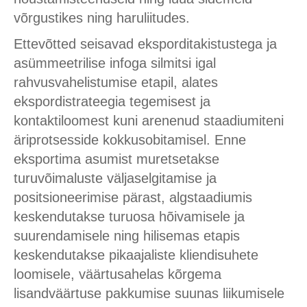
võrgustikes ning haruliitudes.
Ettevõtted seisavad eksporditakistustega ja
asümmeetrilise infoga silmitsi igal
rahvusvahelistumise etapil, alates
ekspordistrateegia tegemisest ja
kontaktiloomest kuni arenenud staadiumiteni
äriprotsesside kokkusobitamisel. Enne
eksportima asumist muretsetakse
turuvõimaluste väljaselgitamise ja
positsioneerimise pärast, algstaadiumis
keskendutakse turuosa hõivamisele ja
suurendamisele ning hilisemas etapis
keskendutakse pikaajaliste kliendisuhete
loomisele, väärtusahelas kõrgema
lisandväärtuse pakkumise suunas liikumisele