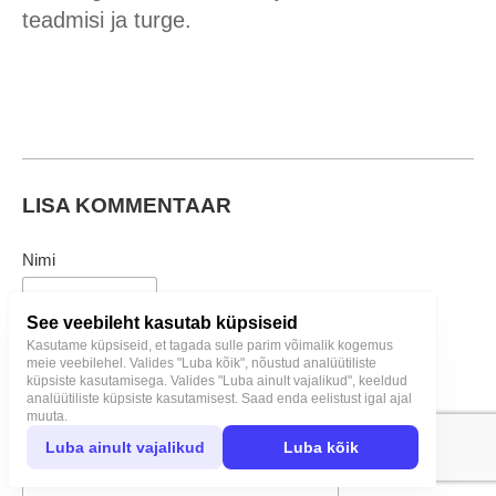
teadmisi ja turge.
LISA KOMMENTAAR
Nimi
See veebileht kasutab küpsiseid
Kasutame küpsiseid, et tagada sulle parim võimalik kogemus
E-mail
meie veebilehel. Valides "Luba kõik", nõustud analüütiliste
küpsiste kasutamisega. Valides "Luba ainult vajalikud", keeldud
analüütiliste küpsiste kasutamisest. Saad enda eelistust igal ajal
muuta.
Kommenteeri
Luba ainult vajalikud
Luba kõik