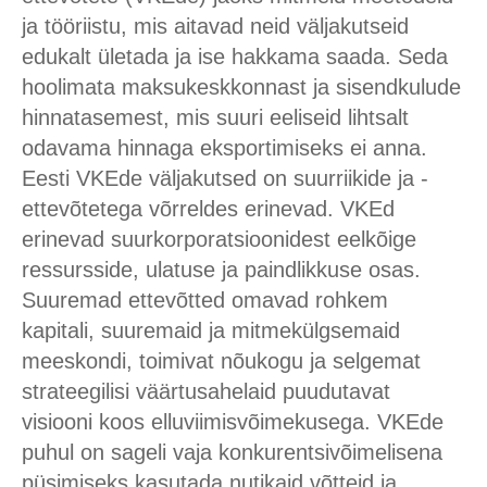
ja tööriistu, mis aitavad neid väljakutseid
edukalt ületada ja ise hakkama saada. Seda
hoolimata maksukeskkonnast ja sisendkulude
hinnatasemest, mis suuri eeliseid lihtsalt
odavama hinnaga eksportimiseks ei anna.
Eesti VKEde väljakutsed on suurriikide ja -
ettevõtetega võrreldes erinevad. VKEd
erinevad suurkorporatsioonidest eelkõige
ressursside, ulatuse ja paindlikkuse osas.
Suuremad ettevõtted omavad rohkem
kapitali, suuremaid ja mitmekülgsemaid
meeskondi, toimivat nõukogu ja selgemat
strateegilisi väärtusahelaid puudutavat
visiooni koos elluviimisvõimekusega. VKEde
puhul on sageli vaja konkurentsivõimelisena
püsimiseks kasutada nutikaid võtteid ja