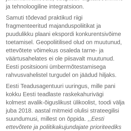
ja tehnoloogiline integratsioon.
Samuti tõdevad praktikud riigi
fragmenteeritud majanduspoliitikat ja
puudulikku plaani ekspordi konkurentsivõime
toetamisel. Geopoliitilised olud on muutunud,
ettevõtete võimekus osaleda tarne- ja
väärtusahelates ei ole piisavalt muutunud.
Eesti positsiooni ümbermõtestamisega
rahvusvahelistel turgudel on jäädud hiljaks.
Eesti Teadusagentuuri uuringus, mille pani
kokku Eesti teadlaste raskekahurivägi
kolmest avalik-õiguslikust ülikoolist, toodi välja
juba 2018. aastal mitmeid olulisi strateegilisi
suundumusi, millest on õppida.
,,Eesti
ettevõtete ja poliitikakujundajate prioriteediks