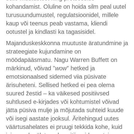
kohandamist. Oluline on hoida silm peal uutel
turusuundumustel, regulatsioonidel, millele
kaup või teenus peab vastama, kliendi
ootustel ja kindlasti ka tagasisidel.
Majanduskeskkonna muutuste äratundmine ja
strateegiate kujundamine on
möödapääsmatu. Nagu Warren Buffett on
märkinud, võivad "
wow
" hetked ja
emotsionaalsed sidemed viia püsivate
ärisuheteni. Sellised hetked ei pea olema
suured žestid – ka väikesed positiivsed
suhtlused e-kirjades või kohtumistel võivad
jätta püsiva mulje ja mõjutada suhteid kuude
või isegi aastate jooksul. Äritehingud uutes
väärtusahelates ei pruugi tekkida kohe, kuid