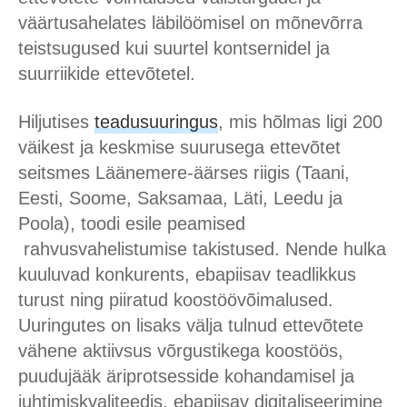
väärtusahelates läbilöömisel on mõnevõrra
teistsugused kui suurtel kontsernidel ja
suurriikide ettevõtetel.
Hiljutises
teadusuuringus
, mis hõlmas ligi 200
väikest ja keskmise suurusega ettevõtet
seitsmes Läänemere-äärses riigis (Taani,
Eesti, Soome, Saksamaa, Läti, Leedu ja
Poola), toodi esile peamised
rahvusvahelistumise takistused. Nende hulka
kuuluvad konkurents, ebapiisav teadlikkus
turust ning piiratud koostöövõimalused.
Uuringutes on lisaks välja tulnud ettevõtete
vähene aktiivsus võrgustikega koostöös,
puudujääk äriprotsesside kohandamisel ja
juhtimiskvaliteedis, ebapiisav digitaliseerimine