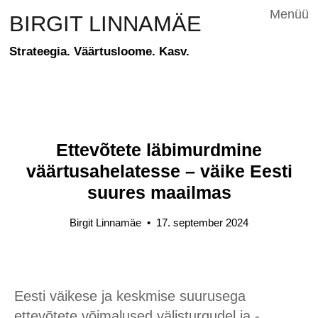
Menüü
BIRGIT LINNAMÄE
Strateegia. Väärtusloome. Kasv.
Ettevõtete läbimurdmine
väärtusahelatesse – väike Eesti
suures maailmas
Birgit Linnamäe
•
17. september 2024
Eesti väikese ja keskmise suurusega
ettevõtete võimalused välisturgudel ja -