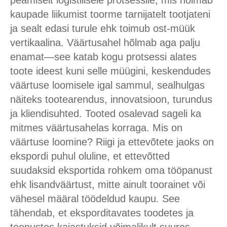
peamiselt logistilisele protsessile, mis hõlmab
kaupade liikumist toorme tarnijatelt tootjateni
ja sealt edasi turule ehk toimub ost-müük
vertikaalina. Väärtusahel hõlmab aga palju
enamat—see katab kogu protsessi alates
toote ideest kuni selle müügini, keskendudes
väärtuse loomisele igal sammul, sealhulgas
näiteks tootearendus, innovatsioon, turundus
ja kliendisuhted. Tooted osalevad sageli ka
mitmes väärtusahelas korraga. Mis on
väärtuse loomine? Riigi ja ettevõtete jaoks on
ekspordi puhul oluline, et ettevõtted
suudaksid eksportida rohkem oma tööpanust
ehk lisandväärtust, mitte ainult toorainet või
vähesel määral töödeldud kaupu. See
tähendab, et eksporditavates toodetes ja