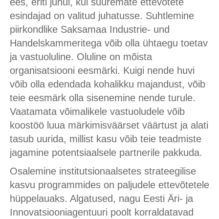
ees, eriti juhul, kui suuremate ettevõtete
esindajad on valitud juhatusse. Suhtlemine
piirkondlike Saksamaa Industrie- und
Handelskammeritega võib olla ühtaegu toetav
ja vastuoluline. Oluline on mõista
organisatsiooni eesmärki. Kuigi nende huvi
võib olla edendada kohalikku majandust, võib
teie eesmärk olla sisenemine nende turule.
Vaatamata võimalikele vastuoludele võib
koostöö luua märkimisväärset väärtust ja alati
tasub uurida, millist kasu võib teie teadmiste
jagamine potentsiaalsele partnerile pakkuda.
Osalemine institutsionaalsetes strateegilise
kasvu programmides on paljudele ettevõtetele
hüppelauaks. Algatused, nagu Eesti Äri- ja
Innovatsiooniagentuuri poolt korraldatavad