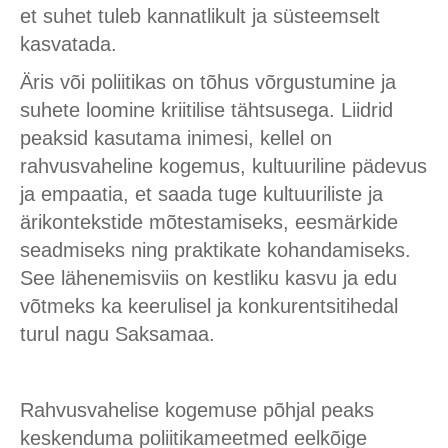
et suhet tuleb kannatlikult ja süsteemselt
kasvatada.
Äris või poliitikas on tõhus võrgustumine ja
suhete loomine kriitilise tähtsusega. Liidrid
peaksid kasutama inimesi, kellel on
rahvusvaheline kogemus, kultuuriline pädevus
ja empaatia, et saada tuge kultuuriliste ja
ärikontekstide mõtestamiseks, eesmärkide
seadmiseks ning praktikate kohandamiseks.
See lähenemisviis on kestliku kasvu ja edu
võtmeks ka keerulisel ja konkurentsitihedal
turul nagu Saksamaa.
Rahvusvahelise kogemuse põhjal peaks
keskenduma poliitikameetmed eelkõige