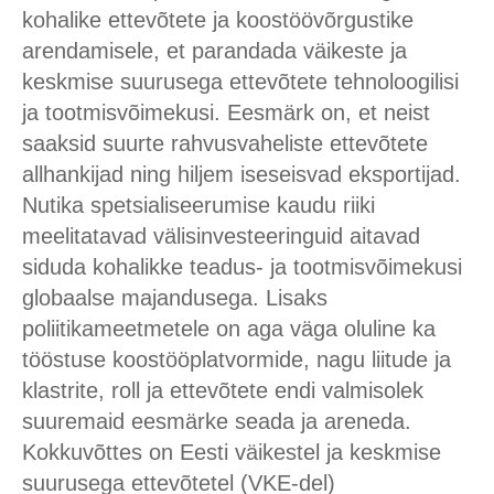
kohalike ettevõtete ja koostöövõrgustike
arendamisele, et parandada väikeste ja
keskmise suurusega ettevõtete tehnoloogilisi
ja tootmisvõimekusi. Eesmärk on, et neist
saaksid suurte rahvusvaheliste ettevõtete
allhankijad ning hiljem iseseisvad eksportijad.
Nutika spetsialiseerumise kaudu riiki
meelitatavad välisinvesteeringuid aitavad
siduda kohalikke teadus- ja tootmisvõimekusi
globaalse majandusega. Lisaks
poliitikameetmetele on aga väga oluline ka
tööstuse koostööplatvormide, nagu liitude ja
klastrite, roll ja ettevõtete endi valmisolek
suuremaid eesmärke seada ja areneda.
Kokkuvõttes on Eesti väikestel ja keskmise
suurusega ettevõtetel (VKE-del)