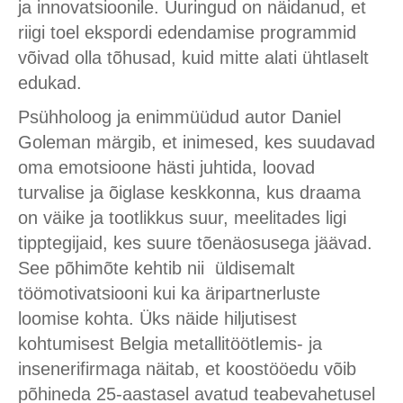
ja innovatsioonile. Uuringud on näidanud, et
riigi toel ekspordi edendamise programmid
võivad olla tõhusad, kuid mitte alati ühtlaselt
edukad.
Psühholoog ja enimmüüdud autor Daniel
Goleman märgib, et inimesed, kes suudavad
oma emotsioone hästi juhtida, loovad
turvalise ja õiglase keskkonna, kus draama
on väike ja tootlikkus suur, meelitades ligi
tipptegijaid, kes suure tõenäosusega jäävad.
See põhimõte kehtib nii üldisemalt
töömotivatsiooni kui ka äripartnerluste
loomise kohta. Üks näide hiljutisest
kohtumisest Belgia metallitöötlemis- ja
insenerifirmaga näitab, et koostööedu võib
põhineda 25-aastasel avatud teabevahetusel