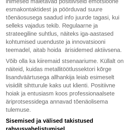
inimesed mäletavad positiivseid emotsioone
esmakontaktidest ja pöörduvad suure
tõenäosusega saadud info juurde tagasi, kui
selleks vajadus tekib. Regulaarne ja
strateegiline suhtlus, näiteks iga-aastased
kohtumised uuenduste ja innovatsiooni
teemadel, aitab hoida ärisidemed aktiivsena.
Võib olla ka kiiremaid stsenaariume. Küllalt on
näiteid, kuidas metallitöötlussektori kõrge
lisandväärtusega allhankija leiab esimeselt
visiidilt sihtturule kaks uut klienti. Positiivne
hoiak ja entusiasm koos professionaalsete
äriprotsessidega annavad tõenäolisema
tulemuse.
Sisemised ja välised takistused
rahvusvahelistumisel