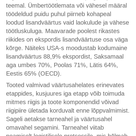
teemal. Ümbertöötlemata või vähesel määral
töödeldud puidu puhul piirneb kohapeal
loodud lisandväärtus vaid laokulude ja vähese
töötluskuluga. Maavarade poolest rikastes
riikides on ekspordis lisandväärtuse osa väga
kõrge. Näiteks USA-s moodustab kodumaine
lisandväärtus 88,9% ekspordist, Saksamaal
aga umbes 70%, Poolas 71%, Lätis 64%,
Eestis 65% (OECD).
Tooted valmivad väärtusahelates erinevates
etappides, kusjuures iga etapp võib toimuda
mitmes riigis ja toote komponendid võivad
riigipiire ületada korduvalt enne lõppvalmimist.
Sageli aetakse tarneahel ja väärtusahel
omavahel segamini. Tarneahel viitab