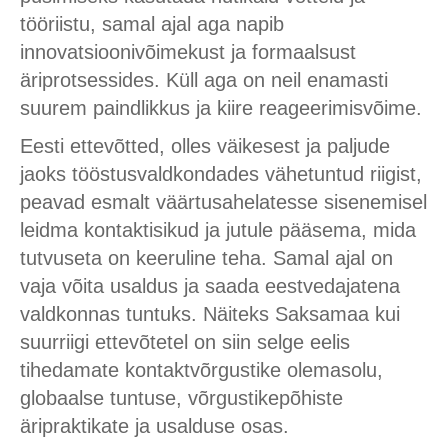
tööriistu, samal ajal aga napib
innovatsioonivõimekust ja formaalsust
äriprotsessides. Küll aga on neil enamasti
suurem paindlikkus ja kiire reageerimisvõime.
Eesti ettevõtted, olles väikesest ja paljude
jaoks tööstusvaldkondades vähetuntud riigist,
peavad esmalt väärtusahelatesse sisenemisel
leidma kontaktisikud ja jutule pääsema, mida
tutvuseta on keeruline teha. Samal ajal on
vaja võita usaldus ja saada eestvedajatena
valdkonnas tuntuks. Näiteks Saksamaa kui
suurriigi ettevõtetel on siin selge eelis
tihedamate kontaktvõrgustike olemasolu,
globaalse tuntuse, võrgustikepõhiste
äripraktikate ja usalduse osas.