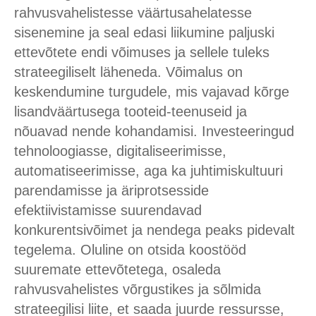
rahvusvahelistesse väärtusahelatesse
sisenemine ja seal edasi liikumine paljuski
ettevõtete endi võimuses ja sellele tuleks
strateegiliselt läheneda. Võimalus on
keskendumine turgudele, mis vajavad kõrge
lisandväärtusega tooteid-teenuseid ja
nõuavad nende kohandamisi. Investeeringud
tehnoloogiasse, digitaliseerimisse,
automatiseerimisse, aga ka juhtimiskultuuri
parendamisse ja äriprotsesside
efektiivistamisse suurendavad
konkurentsivõimet ja nendega peaks pidevalt
tegelema. Oluline on otsida koostööd
suuremate ettevõtetega, osaleda
rahvusvahelistes võrgustikes ja sõlmida
strateegilisi liite, et saada juurde ressursse,