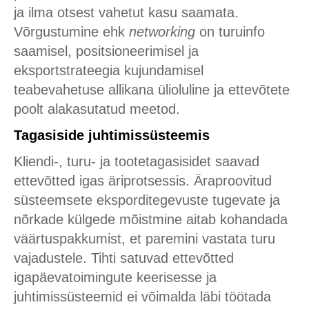
ja ilma otsest vahetut kasu saamata.
Võrgustumine ehk
networking
on turuinfo
saamisel, positsioneerimisel ja
eksportstrateegia kujundamisel
teabevahetuse allikana ülioluline ja ettevõtete
poolt alakasutatud meetod.
Tagasiside juhtimissüsteemis
Kliendi-, turu- ja tootetagasisidet saavad
ettevõtted igas äriprotsessis. Äraproovitud
süsteemsete eksporditegevuste tugevate ja
nõrkade külgede mõistmine aitab kohandada
väärtuspakkumist, et paremini vastata turu
vajadustele. Tihti satuvad ettevõtted
igapäevatoimingute keerisesse ja
juhtimissüsteemid ei võimalda läbi töötada