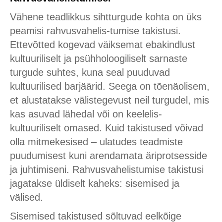
Vähene teadlikkus sihtturgude kohta on üks
peamisi rahvusvahelis-tumise takistusi.
Ettevõtted kogevad väiksemat ebakindlust
kultuuriliselt ja psühholoogiliselt sarnaste
turgude suhtes, kuna seal puuduvad
kultuurilised barjäärid. Seega on tõenäolisem,
et alustatakse välistegevust neil turgudel, mis
kas asuvad lähedal või on keelelis-
kultuuriliselt omased. Kuid takistused võivad
olla mitmekesised – ulatudes teadmiste
puudumisest kuni arendamata äriprotsesside
ja juhtimiseni. Rahvusvahelistumise takistusi
jagatakse üldiselt kaheks: sisemised ja
välised.
Sisemised takistused sõltuvad eelkõige