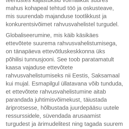
teenustes kajastuksid võimalikult suures
mahus kohapeal tehtud töö ja oskusteave,
mis suurendab majanduse tootlikkust ja
konkurentsivõimet rahvusvahelistel turgudel.
Globaliseerumine, mis käib käsikäes
ettevõtete suurema rahvusvahelistumisega,
on tänapäeva ettevõtluskeskkonna üks
põhilisi tunnusjooni. See toob paratamatult
kaasa vajaduse ettevõtete
rahvusvahelistumiseks nii Eestis, Saksamaal
kui mujal. Esmapilgul üllatavana võib tunduda,
et ettevõtete rahvusvahelistumine aitab
parandada juhtimisvõimekust, täiustada
äriprotsesse, hõlbustada juurdepääsu uutele
ressurssidele, süvendada arusaamist
turgudest ja ärimudelitest ning tagada suurem