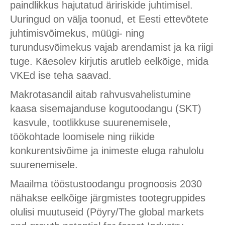
paindlikkus hajutatud äririskide juhtimisel.
Uuringud on välja toonud, et Eesti ettevõtete
juhtimisvõimekus, müügi- ning
turundusvõimekus vajab arendamist ja ka riigi
tuge. Käesolev kirjutis arutleb eelkõige, mida
VKEd ise teha saavad.
Makrotasandil aitab rahvusvahelistumine
kaasa sisemajanduse kogutoodangu (SKT)
kasvule, tootlikkuse suurenemisele,
töökohtade loomisele ning riikide
konkurentsivõime ja inimeste eluga rahulolu
suurenemisele.
Maailma tööstustoodangu prognoosis 2030
nähakse eelkõige järgmistes tootegruppides
olulisi muutuseid (Pöyry/The global markets