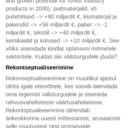
and growth potential for forest Industry
products in 2030): puitmaterjalid, sh
puitehitised –> +90 miljardit €, kiumaterjal ja
pakendid –> +56 miljardit €, paber –> -1
miljardit €, tekstiil –> +40 miljardit €,
kemikaalid ja kütused –> +10 miljardit €. See
võiks sisendada kindlat optimismi mitmetele
sektoritele. Kuidas siis välisturgudele jõuda?
Rekontseptualiseerimine
Rekonseptualiseerimine on muutlikul ajastul
tähtis igale ettevõttele, kes soovib laiendada
oma tegemist välisturgudele ja siseneda
rahvusvahelistesse väärtusahelatesse.
Rekontsptualiseerimine tähendab
ärikeskkonna uuesti mõtestamist, arusaamist
selle muutustest ning protsesside