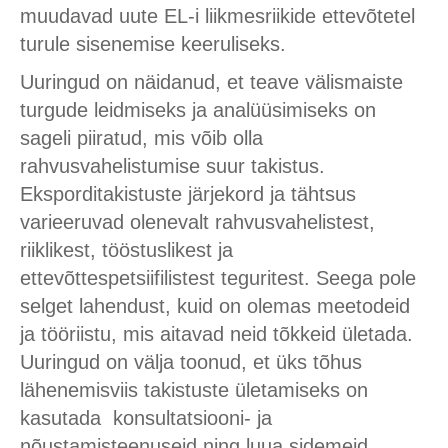
muudavad uute EL-i liikmesriikide ettevõtetel
turule sisenemise keeruliseks.
Uuringud on näidanud, et teave välismaiste
turgude leidmiseks ja analüüsimiseks on
sageli piiratud, mis võib olla
rahvusvahelistumise suur takistus.
Eksporditakistuste järjekord ja tähtsus
varieeruvad olenevalt rahvusvahelistest,
riiklikest, tööstuslikest ja
ettevõttespetsiifilistest teguritest. Seega pole
selget lahendust, kuid on olemas meetodeid
ja tööriistu, mis aitavad neid tõkkeid ületada.
Uuringud on välja toonud, et üks tõhus
lähenemisviis takistuste ületamiseks on
kasutada konsultatsiooni- ja
nõustamisteenuseid ning luua sidemeid