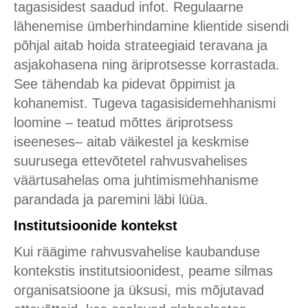
tagasisidest saadud infot. Regulaarne
lähenemise ümberhindamine klientide sisendi
põhjal aitab hoida strateegiaid teravana ja
asjakohasena ning äriprotsesse korrastada.
See tähendab ka pidevat õppimist ja
kohanemist. Tugeva tagasisidemehhanismi
loomine – teatud mõttes äriprotsess
iseeneses– aitab väikestel ja keskmise
suurusega ettevõtetel rahvusvahelises
väärtusahelas oma juhtimismehhanisme
parandada ja paremini läbi lüüa.
Institutsioonide kontekst
Kui räägime rahvusvahelise kaubanduse
kontekstis institutsioonidest, peame silmas
organisatsioone ja üksusi, mis mõjutavad