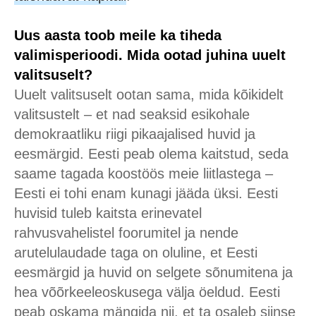
Uus aasta toob meile ka tiheda
valimisperioodi. Mida ootad juhina uuelt
valitsuselt?
Uuelt valitsuselt ootan sama, mida kõikidelt
valitsustelt – et nad seaksid esikohale
demokraatliku riigi pikaajalised huvid ja
eesmärgid. Eesti peab olema kaitstud, seda
saame tagada koostöös meie liitlastega –
Eesti ei tohi enam kunagi jääda üksi. Eesti
huvisid tuleb kaitsta erinevatel
rahvusvahelistel foorumitel ja nende
arutelulaudade taga on oluline, et Eesti
eesmärgid ja huvid on selgete sõnumitena ja
hea võõrkeeleoskusega välja öeldud. Eesti
peab oskama mängida nii, et ta osaleb siinse