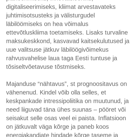
digitaliseerimiseks, kliimat arvestavateks
juhtimisotsusteks ja välisturgudel
läbilöömiseks on hea võimalus
ettevõtluskliima toetamiseks. Lisaks turvaline
maksukeskkond, kasvavad kaitsekulutused ja
uue valitsuse jätkuv läbilöögivõimekus
rahvusvahelise laua taga Eesti tuntuse ja
tõsiseltvõetavuse tõstmiseks.
Majanduse “nähtavus”, st prognoositavus on
vähenenud. Kindel võib olla selles, et
keskpankade intressipoliitika on muutunud, ja
need liiguvad täna ühes suunas – pööret või
seisakut selle osas veel ei paista. Inflatsioon
on jätkuvalt väga kõrge ja paneb koos
energiakandjate hindade kõrge taseme ja