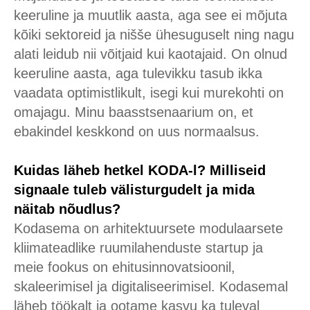
keeruline ja muutlik aasta, aga see ei mõjuta
kõiki sektoreid ja nišše ühesuguselt ning nagu
alati leidub nii võitjaid kui kaotajaid. On olnud
keeruline aasta, aga tulevikku tasub ikka
vaadata optimistlikult, isegi kui murekohti on
omajagu. Minu baasstsenaarium on, et
ebakindel keskkond on uus normaalsus.
Kuidas läheb hetkel KODA-l? Milliseid
signaale tuleb välisturgudelt ja mida
näitab nõudlus?
Kodasema on arhitektuursete modulaarsete
kliimateadlike ruumilahenduste startup ja
meie fookus on ehitusinnovatsioonil,
skaleerimisel ja digitaliseerimisel. Kodasemal
läheb töökalt ja ootame kasvu ka tuleval