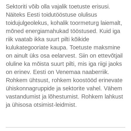
Sektoriti võib olla vajalik toetuste erisusi.
Näiteks Eesti toidutööstuse olulisus
toidujulgeolekus, kohalik toormeturg laiemalt,
mõned energiamahukad tööstused. Kuid iga
riik vaatab ikka suurt pilti kõikide
kulukategooriate kaupa. Toetuste maksmine
on ainult üks osa eelarvest. Siin on ettevõtjail
oluline ka mõista suurt pilti, mis iga riigi jaoks
on erinev. Eesti on Venemaa naaberriik.
Rohkem ühtsust, rohkem koostööd erinevate
ühiskonnagruppide ja sektorite vahel. Vähem
vastandumist ja lõhestumist. Rohkem lahkust
ja ühisosa otsimist-leidmist.