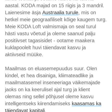
aastal. KODA majad on 15 riigis ja 3 mandril.
Laienesime äsja
Austraalia turule
, mis on
hetkel meie geograafiliselt kõige kaugem turg.
Meie KODA Loft valmismaja on seal turul
hästi vastu võetud ja oleme saanud palju
positiivset tagasisidet - ootame maakera
kuklapoolelt huvi täiendavat kasvu ja
aktiivseid müüke.
Maailmas on eluasemepuudus suur. Olen
kindel, et hea disainiga, kliimateadlike ja
maailmatasemel inseneeriaga väikemajade
jaoks on ka keerulisel ajal turg ja klient
olemas ning sellel põhjusel oleme kasvu
intelligentseks kiirendamiseks
kaasamas ka
täiendavat kapitali
.