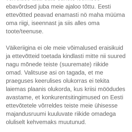
ebavõrdsed juba meie ajaloo tõttu. Eesti
ettevõtted peavad enamasti nö maha müüma
oma riigi, iseennast ja siis alles oma
toote/teenuse.
Väikeriigina ei ole meie võimalused eraisikuid
ja ettevõtteid toetada kindlasti mitte nii suured
nagu mõnede teiste (suuremate) riikide
omad. Valitsuse asi on tagada, et me
praeguses keerulises olukorras ei tekita
laiemas plaanis olukorda, kus kriisi möödudes
avastame, et konkurentsitingimused on Eesti
ettevõtetele võrreldes teiste meie ühisesse
majandusruumi kuuluvate riikide omadega
oluliselt kehvemaks muutunud.