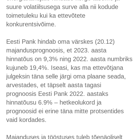
suure volatiilsusega surve alla nii kodude
toimetuleku kui ka ettevõtete
konkurentsivõime.
Eesti Pank hindab oma värskes (20.12)
majandusprognoosis, et 2023. aasta
hinnatõus on 9,3% ning 2022. aasta numbriks
kujuneb 19,4%. Iseasi, kas ma ettevõtjana
julgeksin täna selle järgi oma plaane seada,
arvestades, et täpselt aasta tagasi
prognoosis Eesti Pank 2022. aastaks
hinnatõusu 6.9% – hetkeolukord ja
prognoosid ei erine täna mitte protsentides
vaid kordades.
Majanduses ja tööstuses tuleb tõenäoliselt