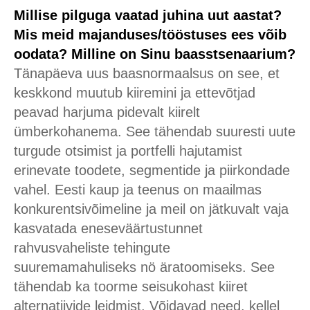
Millise pilguga vaatad juhina uut aastat?
Mis meid majanduses/tööstuses ees võib
oodata? Milline on Sinu baasstsenaarium?
Tänapäeva uus baasnormaalsus on see, et
keskkond muutub kiiremini ja ettevõtjad
peavad harjuma pidevalt kiirelt
ümberkohanema. See tähendab suuresti uute
turgude otsimist ja portfelli hajutamist
erinevate toodete, segmentide ja piirkondade
vahel. Eesti kaup ja teenus on maailmas
konkurentsivõimeline ja meil on jätkuvalt vaja
kasvatada eneseväärtustunnet
rahvusvaheliste tehingute
suuremamahuliseks nö äratoomiseks. See
tähendab ka toorme seisukohast kiiret
alternatiivide leidmist. Võidavad need, kellel