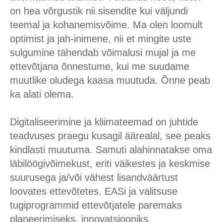
on hea võrgustik nii sisendite kui väljundi
teemal ja kohanemisvõime. Ma olen loomult
optimist ja jah-inimene, nii et mingite uste
sulgumine tähendab võimalusi mujal ja me
ettevõtjana õnnestume, kui me suudame
muutlike oludega kaasa muutuda. Õnne peab
ka alati olema.
Digitaliseerimine ja kliimateemad on juhtide
teadvuses praegu kusagil äärealal, see peaks
kindlasti muutuma. Samuti alahinnatakse oma
läbilöögivõimekust, eriti väikestes ja keskmise
suurusega ja/või vähest lisandväärtust
loovates ettevõtetes. EASi ja valitsuse
tugiprogrammid ettevõtjatele paremaks
planeerimiseks, innovatsiooniks,