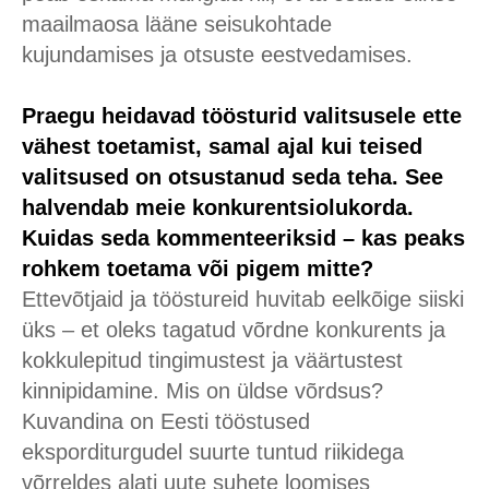
maailmaosa lääne seisukohtade
kujundamises ja otsuste eestvedamises.
Praegu heidavad töösturid valitsusele ette
vähest toetamist, samal ajal kui teised
valitsused on otsustanud seda teha. See
halvendab meie konkurentsiolukorda.
Kuidas seda kommenteeriksid – kas peaks
rohkem toetama või pigem mitte?
Ettevõtjaid ja tööstureid huvitab eelkõige siiski
üks – et oleks tagatud võrdne konkurents ja
kokkulepitud tingimustest ja väärtustest
kinnipidamine. Mis on üldse võrdsus?
Kuvandina on Eesti tööstused
eksporditurgudel suurte tuntud riikidega
võrreldes alati uute suhete loomises